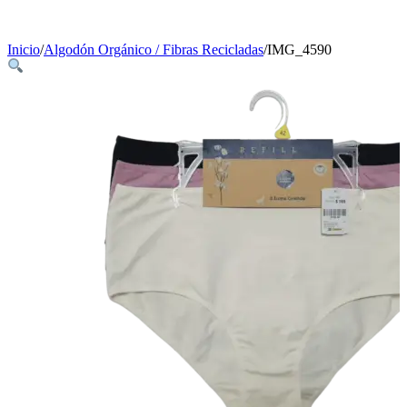
Inicio
/
Algodón Orgánico / Fibras Recicladas
/
IMG_4590