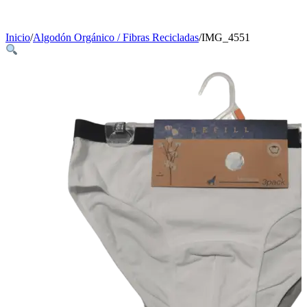
Inicio
/
Algodón Orgánico / Fibras Recicladas
/
IMG_4551