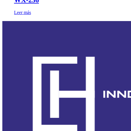
WX-236
Leer más