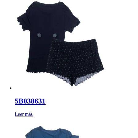
5B038631
Leer más