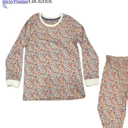
Inicio
/
Pijamas
/
CBC82DDE