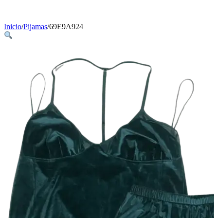
Inicio
/
Pijamas
/
69E9A924