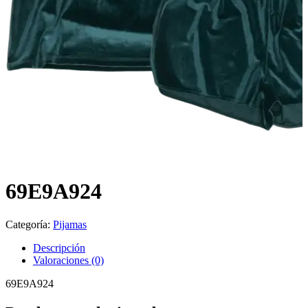
69E9A924
Categoría:
Pijamas
Descripción
Valoraciones (0)
69E9A924